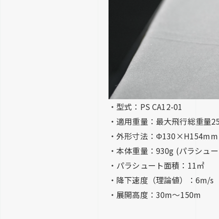
・型式：PS CA12-01
・適用重量：最大飛行総重量25
・外形寸法：Φ130×H154mm
・本体重量：930g (パラシュート
・パラシュート面積：11㎡
・降下速度（理論値）：6m/s 
・展開高度：30m〜150m