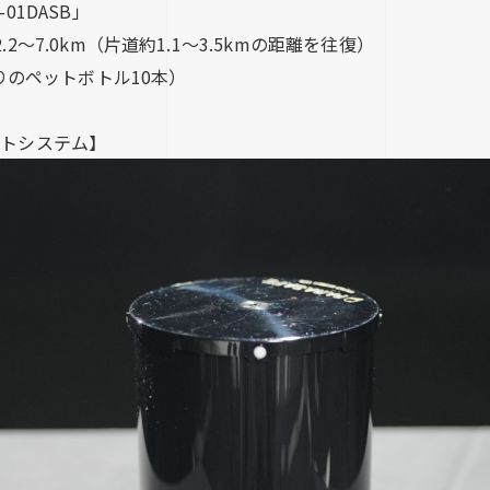
01DASB」
～7.0km（片道約1.1～3.5kmの距離を往復）
入りのペットボトル10本）
ートシステム】